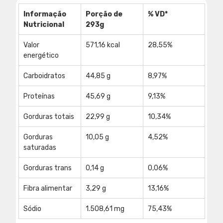
Informação 
Porção de 
% VD*
Nutricional
293g
Valor 
571,16 kcal
28,55%
energético
Carboidratos
44,85 g
8,97%
Proteínas
45,69 g
9,13%
Gorduras totais
22,99 g
10,34%
Gorduras 
10,05 g
4,52%
saturadas
Gorduras trans
0,14 g
0,06%
Fibra alimentar
3,29 g
13,16%
Sódio
1.508,61 mg
75,43%