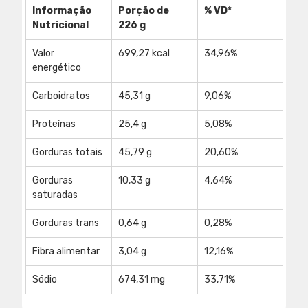
Informação 
Porção de 
% VD*
Nutricional
226 g
Valor 
699,27 kcal
34,96%
energético
Carboidratos
45,31 g
9,06%
Proteínas
25,4 g
5,08%
Gorduras totais
45,79 g
20,60%
Gorduras 
10,33 g
4,64%
saturadas
Gorduras trans
0,64 g
0,28%
Fibra alimentar
3,04 g
12,16%
Sódio
674,31 mg
33,71%